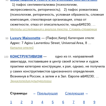
98
1) пафос сентиментализма (психологизм,
экспрессивность, риторичность); 2) пафос романтизма
(психологизм, риторичность, условная образность, сложная
композиция, стихотворная организация, отказ от
сюжетности, отказ от описательности, чаще&#8230; …
Методы исследования и анализа текста. Словарь-справочник
Luxury Maisonette
— (Пафос,Кипр) Категория отеля:
99
Адрес: 7 Agiou Lavrentiou Street, Universal Area, 8 …
Каталог отелей
КОНСТРУКТИВИЗМ
— одно из гл. направлений
100
авангарда, поставившее в центр своей эстетики и худож.
практики категорию конструкции, к рая, однако, не получила
у самих конструктивистов однозначного определения.
Возникнув в России, а затем и в Зап. Европе в&#8230; …
Энциклопедия культурологии
Страницы
←
Предыдущая
Следующая
→
1
2
3
4
5
6
7
8
9