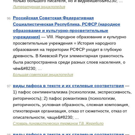
только большого писателя, но и виднейшего&#8230; …
Литературная энциклопедия
Российская Советская Федеративная
96
Социалистическая Республика, РСФСР (народное
образование и культурно-просветительные
учреждения)
— VIII. Народное образование и культурно
просветительные учреждения = История народного
образования на территории РСФСР уходит в глубокую
древность. В Киевской Руси элементарная грамотность
была распространена среди разных слоев населения, о
чём&#8230; …
Большая советская энциклопедия
виды пафоса в тексте и их стилевые соответствия
—
97
1) пафос сентиментализма (психологизм, экспрессивность,
риторичность); 2) пафос романтизма (психологизм,
риторичность, условная образность, сложная композиция,
стихотворная организация, отказ от сюжетности, отказ от
описательности, чаще&#8230; …
Словарь лингвистических терминов Т.В. Жеребило
виды пафоса в тексте и их стилевые соответствия
—