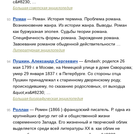
с&#8230; …
Большая советская энциклопедия
Роман
— Роман. История термина. Проблема романа.
93
Возникновение жанра. Из истории жанра. Выводы. Роман
как буржуазная эпопея. Судьбы теории романа.
Специфичность формы романа. Зарождение романа.
Завоевание романом обыденной действительности …
Литературная энциклопедия
Пушкин, Александр Сергеевич
— &mdash; родился 26
94
мая 1799 г. в Москве, на Немецкой улице в доме Скворцова;
умер 29 января 1837 г. в Петербурге. Со стороны отца
Пушкин принадлежал к старинному дворянскому роду,
происходившему, по сказанию родословных, от выходца
&quot;из&#8230; …
Большая биографическая энциклопедия
Роллан
— Ромен (1866 ) французский писатель. Р. одна из
95
крупнейших фигур лит ой и общественной жизни
современного Запада. Его жизненный и творческий облик
выделяется среди всей литературы XX в. как облик не