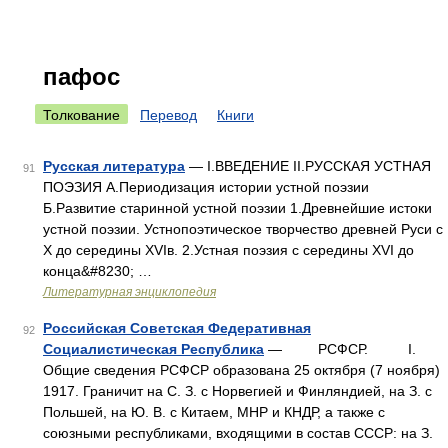
пафос
Толкование
Перевод
Книги
Русская литература
— I.ВВЕДЕНИЕ II.РУССКАЯ УСТНАЯ
91
ПОЭЗИЯ А.Периодизация истории устной поэзии
Б.Развитие старинной устной поэзии 1.Древнейшие истоки
устной поэзии. Устнопоэтическое творчество древней Руси с
X до середины XVIв. 2.Устная поэзия с середины XVI до
конца&#8230; …
Литературная энциклопедия
Российская Советская Федеративная
92
Социалистическая Республика
— РСФСР. I.
Общие сведения РСФСР образована 25 октября (7 ноября)
1917. Граничит на С. З. с Норвегией и Финляндией, на З. с
Польшей, на Ю. В. с Китаем, МНР и КНДР, а также с
союзными республиками, входящими в состав СССР: на З.